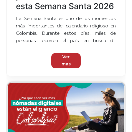
esta Semana Santa 2026
La Semana Santa es uno de los momentos
más importantes del calendario religioso en
Colombia. Durante estos días, miles de
personas recorren el país en busca de
experiencias espirituales, tradiciones
centenarias y lugares que combinan historia,
Ver
arquitectura y fe. Desde catedrales
mas
subterráneas hasta santuarios levantados
sobre montañas o cañones, Colombia ofrece
destinos únicos para quienes desean vivir esta
época con recogimiento y turismo cultural al
mismo tiempo.