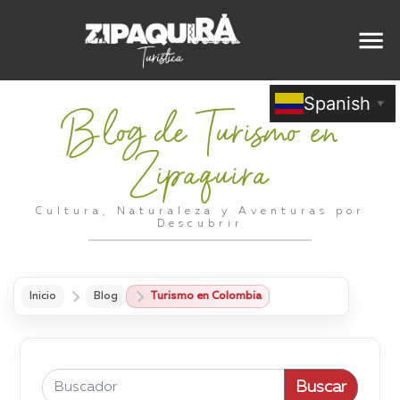
Spanish
▼
Blog de Turismo en
Zipaquira
Cultura, Naturaleza y Aventuras por
Descubrir
Inicio
Blog
Turismo en Colombia
Buscar