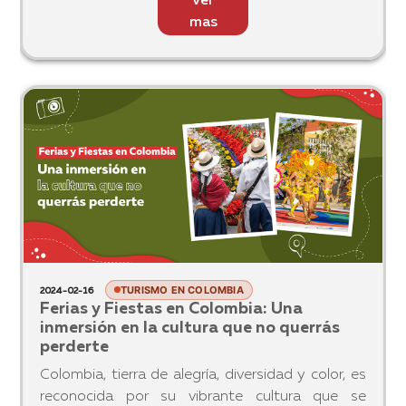
TURISMO EN COLOMBIA
2024-02-23
Explorando la Reserva Ecológica en
Pionono: Un Oasis Natural en las Afueras
de la Ciudad
Ubicada en Sopó, Cundinamarca, la Reserva
Ecológica del Pionono es un oasis lleno de
biodiversidad y tranquilidad, un destino soñado
para los amantes del ecoturismo. Este tesoro
natural, parte del Parque Nacional Natural
Ver
Chingaza, ofrece una experien
mas