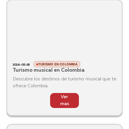
principal atracción, la Catedral de Sal, es una
maravilla arquitectónica y espiritual construida en
el corazón de una mina de sal. Pero Zipaquirá
Ver
ofrece mucho
mas
TURISMO EN COLOMBIA
2024-05-26
Turismo musical en Colombia
Descubre los destinos de turismo musical que te