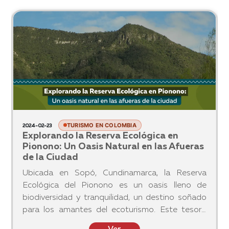
TURISMO EN COLOMBIA
2024-05-04
El viaje desde Boyacá hasta Zipaquirá:
Todo lo que necesitas saber
¡Hola viajeros! Si se encuentran en Boyacá y
quieren visitar Catedral de Sal y Zipaquirá, aquí
les dejamos las diferentes rutas que puedes
tomar para llegar a la Capital Salinera de
Colombia:
Ver
mas