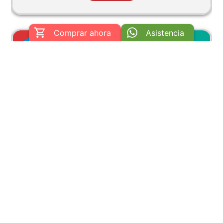
Colombia tiene una biodiversidad asombrosa
que va desde la selva amazónica hasta las
costas del Pacífico y se ha convertido en un
Comprar ahora
Asistencia
atractivo para los amantes de la naturaleza
conscientes.
Ver
mas
TURISMO EN COLOMBIA
2023-12-21
Viaja a la Felicidad, Descubre Por qué
Regalarte un Viaje a Colombia es la Mejor
Opción
Viajar es una experiencia que transciende, que te
permite disfrutar de momentos y personas que
se quedan en tus memorias, por eso y más, hoy
desde Zipaquirá Turística te damos algunas