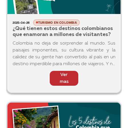
TURISMO EN COLOMBIA
2025-04-26
¿Qué tienen estos destinos colombianos
que enamoran a millones de visitantes?
Colombia no deja de sorprender al mundo. Sus
paisajes imponentes, su cultura vibrante y la
calidez de su gente han convertido al país en un
destino imperdible para millones de viajeros. Y no
es para menos: en 2024, más de 6,7 millones de
Ver
turistas no
mas