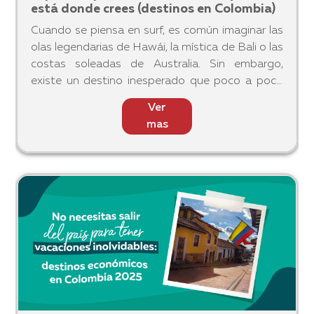
está donde crees (destinos en Colombia)
Cuando se piensa en surf, es común imaginar las
olas legendarias de Hawái, la mística de Bali o las
costas soleadas de Australia. Sin embargo,
existe un destino inesperado que poco a poco
se gana un lugar en el mapa mundial del surf:
Ver
Colombia. Más al
mas