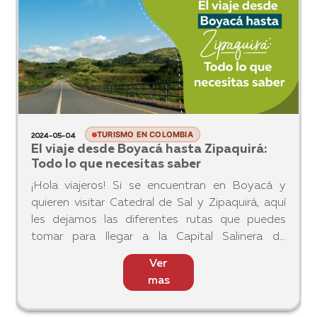
TURISMO EN COLOMBIA
2024-05-10
El asombroso mundo de las aves
migratorias: Una historia que necesitas
conocer
Con 1.954 especies reportadas, Colombia es el
país más rico en aves del planeta y por esta
razón, es considerado como el destino favorito
para quienes practican el aviturismo.
Ver
mas