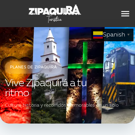
Spanish
▼
PLANES DE ZIPAQUIRÁ
Vive Zipaquirá a tu
ritmo
Cultura, historia y recorridos memorables en un solo
lugar.