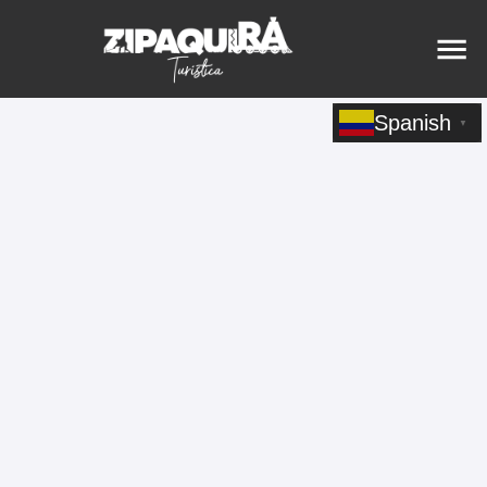
Spanish
▼