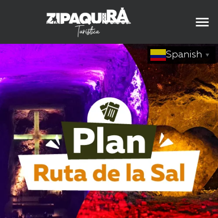
Spanish
▼