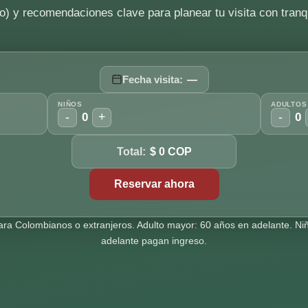
o) y recomendaciones clave para planear tu visita con tranqu
Fecha visita:
—
NIÑOS
ADULTOS
-
+
-
0
0
Total:
$ 0 COP
Reservar ahora
 para Colombianos o extranjeros. Adulto mayor: 60 años en adelante. 
adelante pagan ingreso.