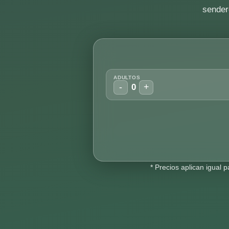
sender
ADULTOS
-
+
0
* Precios aplican igual