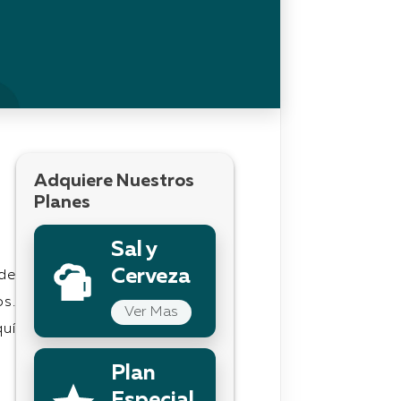
Adquiere Nuestros
Planes
Sal y
Cerveza
de
os.
Ver Mas
uí
Plan