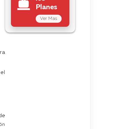
Planes
Ver Mas
ra
el
de
ión