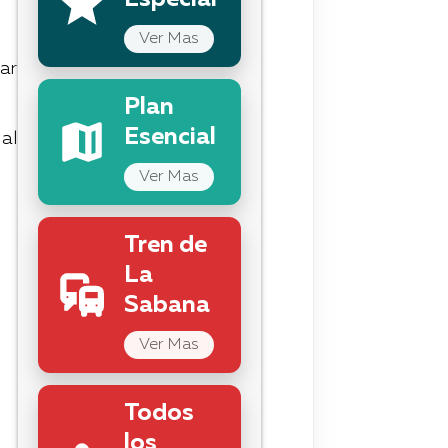
Especial
Ver Mas
ar
Plan
Esencial
al
Ver Mas
Tren de
La
Sabana
Ver Mas
Todos
los