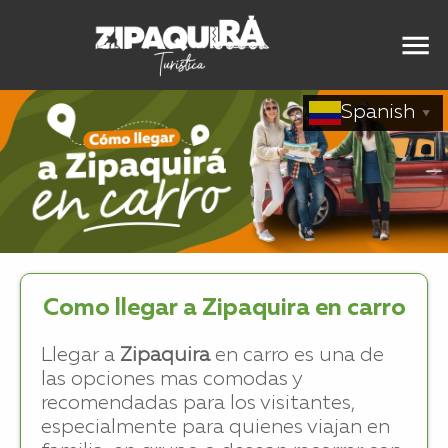
Spanish
▼
Como llegar a Zipaquira en carro
Llegar a
Zipaquira
en carro es una de
las opciones mas comodas y
recomendadas para los visitantes,
especialmente para quienes viajan en