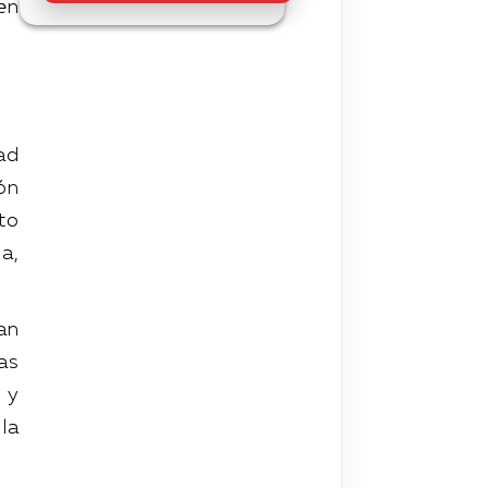
en
ad
ón
to
a,
an
as
 y
la