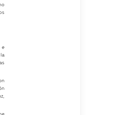
no
os
 e
la
as
on
ón
z,
he