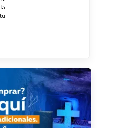
la
tu