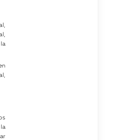
l,
l,
la
en
l,
os
la
ar