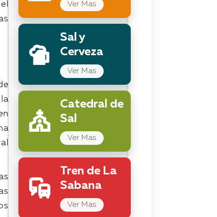
el
Ver Mas
as
Sal y
Cerveza
Ver Mas
de
la
Catedral de
en
Sal
ha
Ver Mas
al
Tren de La
as
Sabana
as
Ver Mas
os