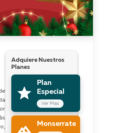
Adquiere Nuestros
Planes
Plan
de
Especial
da
Ver Mas
or
ás
Monserrate
o,