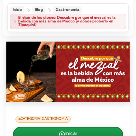
Inicio
Blog
Gastronomía
El elixir de los dioses: Descubre por qué el mezcal es la
bebida con más alma de México (y dónde probarlo en
Zipaquirá)
CATEGORIA: GASTRONOMÍA
Iniciar