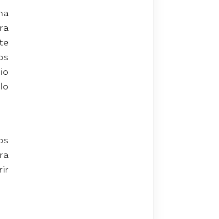
na
ra
te
os
io
lo
os
ra
ir