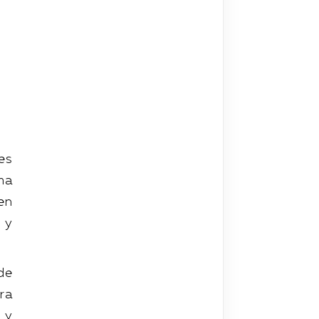
es
ma
en
 y
de
ra
 y