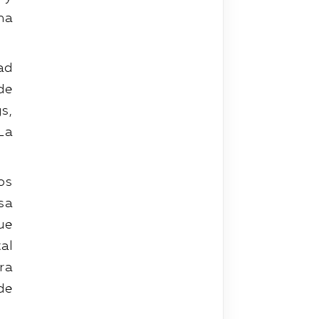
na
ad
de
s,
La
os
sa
ue
al
ra
de