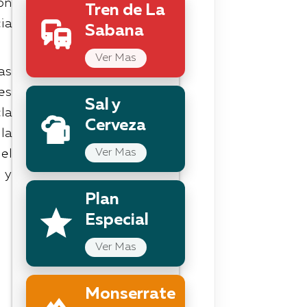
on
Tren de La
ia
Sabana
Ver Mas
as
es
Sal y
la
Cerveza
la
Ver Mas
el
 y
Plan
Especial
Ver Mas
Monserrate