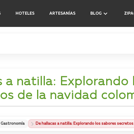
S
HOTELES
ARTESANÍAS
BLOG
ZIP
 a natilla: Explorando
tos de la navidad colo
Gastronomía
De hallacas a natilla: Explorando los sabores secreto