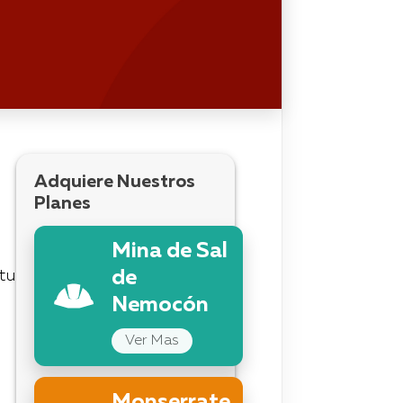
Adquiere Nuestros
Planes
Mina de Sal
tu
de
Nemocón
Ver Mas