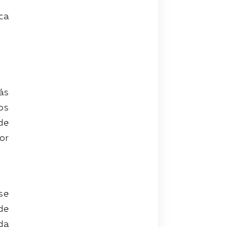
ca
ás
os
de
or
se
de
da