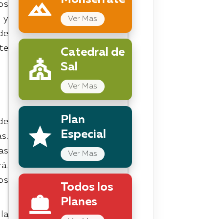
Monserrate
os
 y
Ver Mas
de
te
Catedral de
Sal
Ver Mas
Plan
de
Especial
s.
as
Ver Mas
á.
os
Todos los
Planes
la