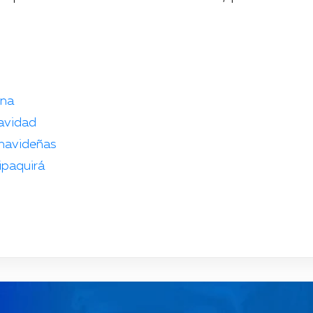
ona
navidad
 navideñas
ipaquirá