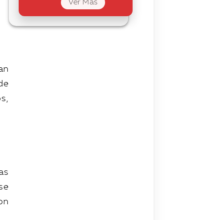
Ver Mas
an
 de
s,
as
se
on