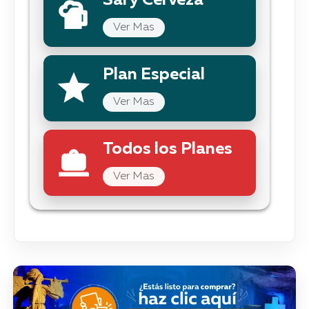
Sal y Cerveza
Ver Mas
Plan Especial
Ver Mas
Todos los Planes
Ver Mas