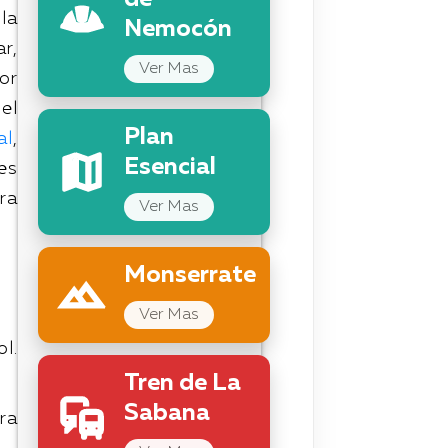
de
la
Nemocón
r,
Ver Mas
or
 el
Plan
al
,
Esencial
es
ra
Ver Mas
Monserrate
Ver Mas
l.
Tren de La
Sabana
ra