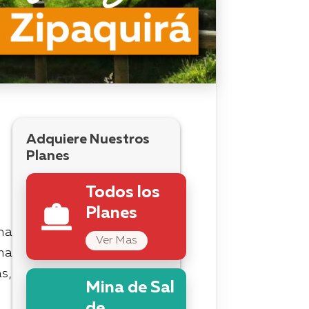
Adquiere Nuestros
Planes
Todos los
Planes
na
Ver Mas
ma
s,
Mina de Sal