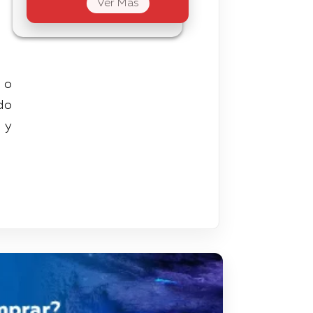
Ver Mas
e o
do
 y