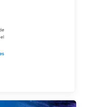
de
el
es