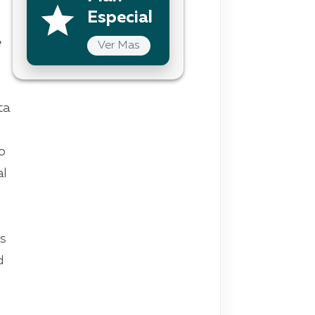
Especial
e
Ver Mas
ta
ro
al
as
d