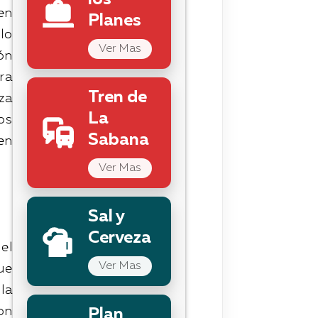
los
en
Planes
lo
Ver Mas
ón
ra
Tren de
za
La
os
Sabana
en
Ver Mas
Sal y
Cerveza
el
Ver Mas
ue
la
on
Plan