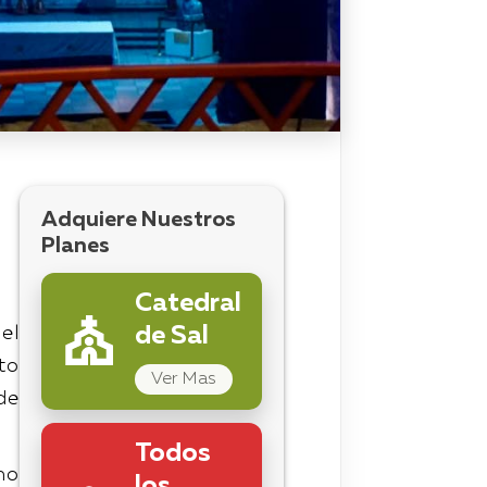
Adquiere Nuestros
Planes
Catedral
el
de Sal
to
Ver Mas
 de
Todos
no