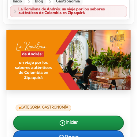
Inicio
Blog
Gastronomía
La Komilona de Andrés: un viaje por los sabores
auténticos de Colombia en Zipaquirá
CATEGORIA: GASTRONOMÍA
Iniciar