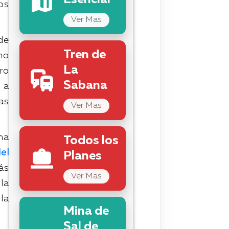
Esencial
os
Ver Mas
de
Tren de
no
La
ero
Sabana
 a
as
Ver Mas
ma
Todos los
el
Planes
ás
Ver Mas
 la
la
Mina de
Sal de