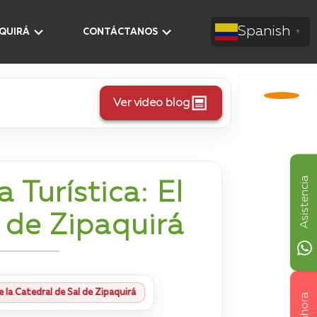
Spanish
AQUIRÁ
CONTÁCTANOS
▼
Ver video blog
Asistencia
 Turística: El
l de Zipaquirá
e la Catedral de Sal de Zipaquirá