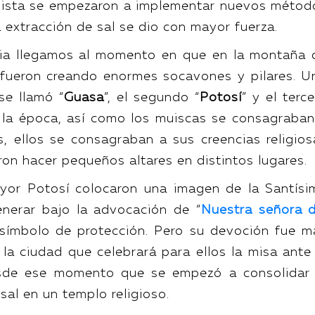
nquista se empezaron a implementar nuevos métod
a extracción de sal se dio con mayor fuerza.
ria llegamos al momento en que en la montaña 
e fueron creando enormes socavones y pilares. U
se llamó “
Guasa
”, el segundo “
Potosí
” y el terc
e la época, así como los muiscas se consagraban
es, ellos se consagraban a sus creencias religios
ron hacer pequeños altares en distintos lugares.
ayor Potosí colocaron una imagen de la Santísi
nerar bajo la advocación de “
Nuestra señora d
símbolo de protección. Pero su devoción fue m
e la ciudad que celebrará para ellos la misa ante
esde ese momento que se empezó a consolidar 
 sal en un templo religioso.