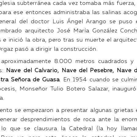
glesia subterránea cada vez tomaba más fuerza, 
para ese entonces administraba las salinas acog
general del doctor Luis Ángel Arango se puso 
nombrado arquitecto José María González Conch
 e inició la obra, pero tras su muerte el arquite
gaz pasó a dirigir la construcción.
e aproximadamente 8.000 metros cuadrados y 
s:
Nave del Calvario, Nave del Pesebre, Nave d
stra Señora de Guasa
. En 1954 cuando se culmi
ócesis, Monseñor Tulio Botero Salazar, inauguró
ea.
ento se empezaron a presentar algunas grietas 
enerar desprendimientos de roca ante la enor
lo que se clausura la Catedral (la hoy llama