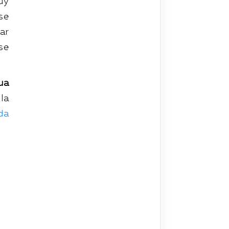
uy
se
ar
se
ua
la
da