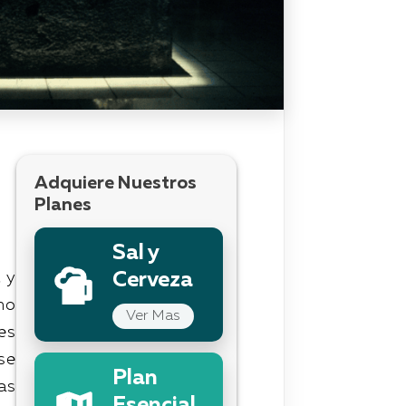
Adquiere Nuestros
Planes
Sal y
á
y
Cerveza
mo
Ver Mas
es
se
Plan
as