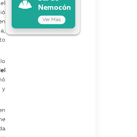
el
Nemocón
ió
Ver Mas
en
a,
cto
lo
el
nó
 y
en
me
da