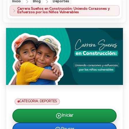
Inicio
Blog
Deportes
Carrera Sueños en Construcción: Uniendo Corazones y
Esfuerzos por los Niños Vulnerables
CATEGORIA: DEPORTES
Iniciar